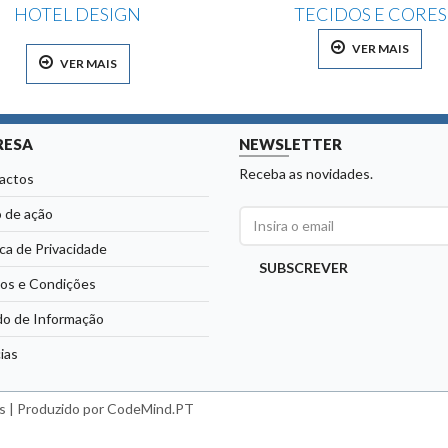
HOTEL DESIGN
TECIDOS E CORES
VER MAIS
VER MAIS
RESA
NEWSLETTER
Receba as novidades.
actos
 de ação
ica de Privacidade
SUBSCREVER
os e Condições
do de Informação
ias
s |
Produzido por CodeMind.PT