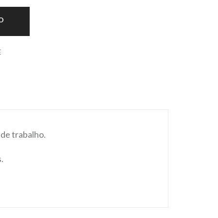
O
E
 de trabalho.
.